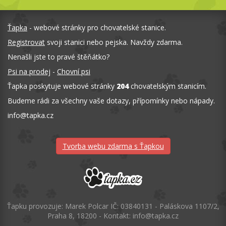
Ťapka
- webové stránky pro chovatelské stanice.
Registrovat
svoji stanici nebo pejska. Navždy zdarma.
Nenašli jste to pravé štěňátko?
Psi na prodej
-
Chovní psi
Ťapka poskytuje webové stránky
204
chovatelským stanicím.
Budeme rádi za všechny vaše dotazy, přípomínky nebo nápady.
info
@
tapka.cz
Tvorba webu zdarma s Ťapkou
Ťapku provozuje: Marek Polcar IČ: 03840131 - Paláskova 1107/2,
Praha 8, 18200 - Kontakt: info@tapka.cz