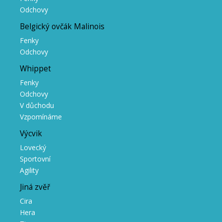
Odchovy
Belgický ovčák Malinois
Fenky
Odchovy
Whippet
Fenky
Odchovy
V důchodu
Vzpomínáme
Výcvik
Lovecký
Sportovní
Agility
Jiná zvěř
Cira
Hera