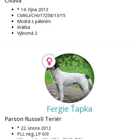
Čivava
* 14. října 2013
CMKU/CHI/17258/13/15
Modrá s pálením
Krátká
Výborná 2
Fergie Ťapka
Parson Russell Teriér
* 22. února 2012
PLL neg.,LP 0/0