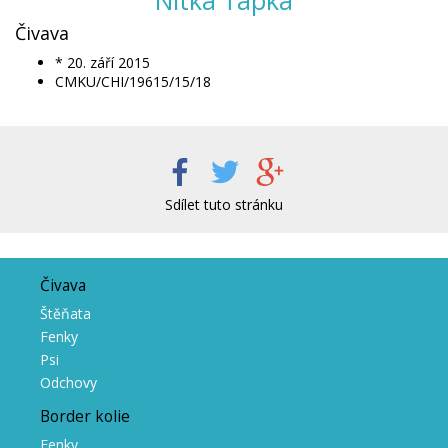
Nitka Ťapka
Čivava
* 20. září 2015
CMKU/CHI/19615/15/18
Sdílet tuto stránku
Čivava
Štěňata
Fenky
Psi
Odchovy
Border kolie
Fenky