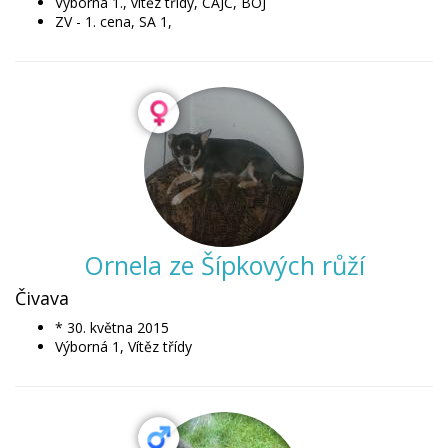
Výborná 1., vítěz třídy, CAJC, BOJ
ZV - 1. cena, SA 1,
Ornela ze Šípkových růží
Čivava
* 30. května 2015
Výborná 1, Vítěz třídy