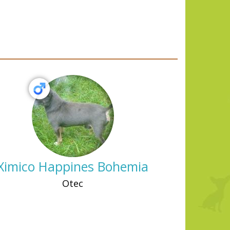
Ximico Happines Bohemia
Otec