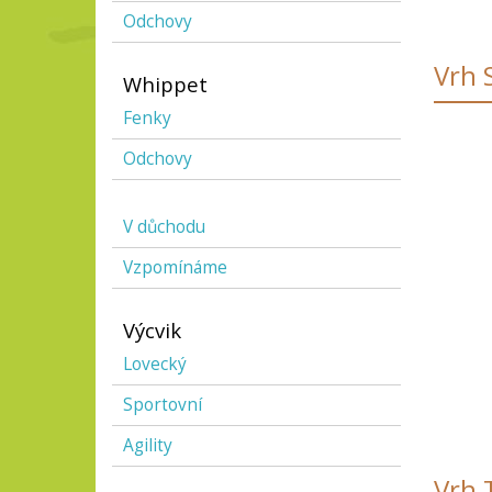
Odchovy
Vrh 
Whippet
Fenky
Odchovy
V důchodu
Vzpomínáme
Výcvik
Lovecký
Sportovní
Agility
Vrh 