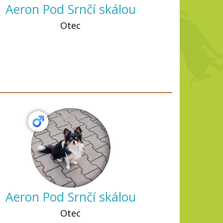
Aeron Pod Srnčí skálou
Otec
Aeron Pod Srnčí skálou
Otec