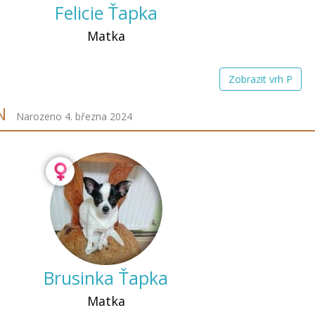
Felicie Ťapka
Matka
Zobrazit vrh P
N
Narozeno 4. března 2024
Brusinka Ťapka
Matka