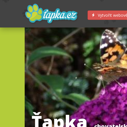
Vytvořit webové
Ťapka
chovatelsk