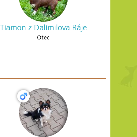
Tiamon z Dalimilova Ráje
Otec