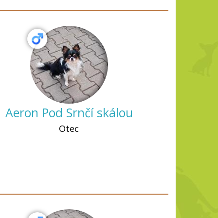
Aeron Pod Srnčí skálou
Otec