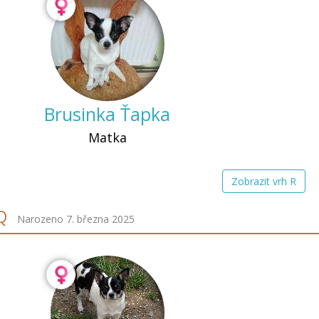
Brusinka Ťapka
Matka
Zobrazit vrh R
Q
Narozeno 7. března 2025