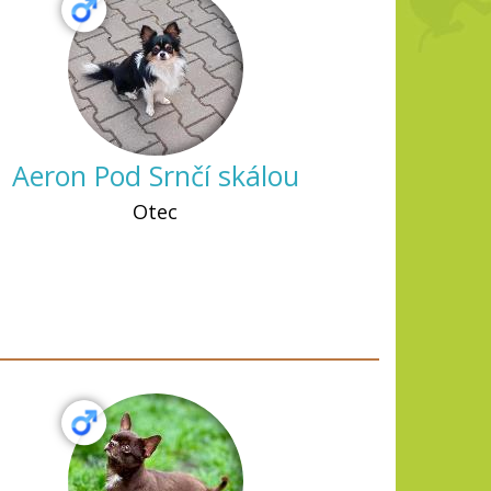
Aeron Pod Srnčí skálou
Otec