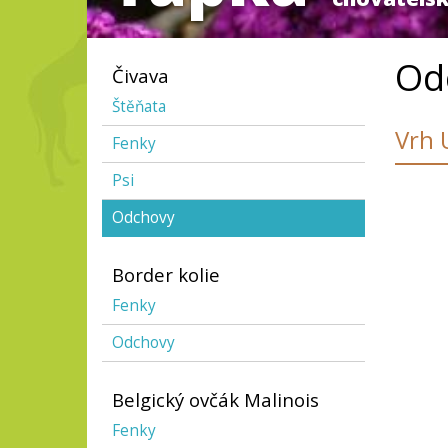
Od
Čivava
Štěňata
Vrh 
Fenky
Psi
Odchovy
Border kolie
Fenky
Odchovy
Belgický ovčák Malinois
Fenky