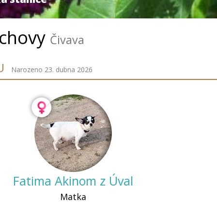
chovy
Čivava
U
Narozeno 23. dubna 2026
Fatima Akinom z Úval
Matka