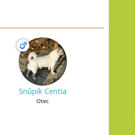
Snůpík Centia
Otec