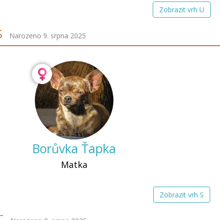
Zobrazit vrh U
S
Narozeno 9. srpna 2025
Borůvka Ťapka
Matka
Zobrazit vrh S
T