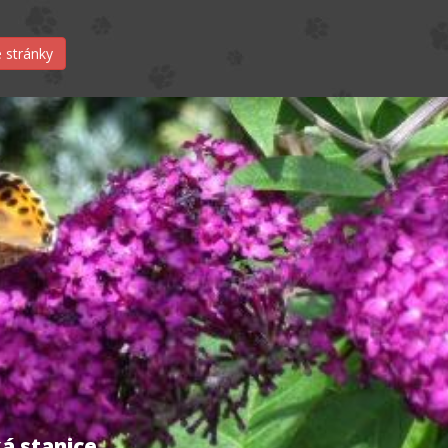
 stránky
á stanice