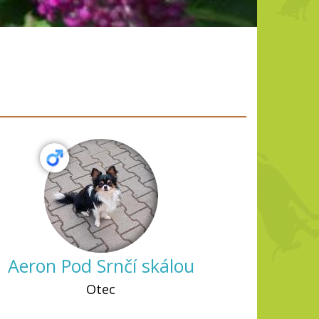
Aeron Pod Srnčí skálou
Otec