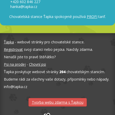
+420 602 846 227
hanka@tapka.cz
Chovatelská stanice Ťapka spokojeně používá
PROFI
tarif.
Ťapka
- webové stránky pro chovatelské stanice.
Registrovat
svoji stanici nebo pejska. Navždy zdarma.
Nenašli jste to pravé štěňátko?
Psi na prodej
-
Chovní psi
Ťapka poskytuje webové stránky
204
chovatelským stanicím.
Budeme rádi za všechny vaše dotazy, přípomínky nebo nápady.
info
@
tapka.cz
Tvorba webu zdarma s Ťapkou