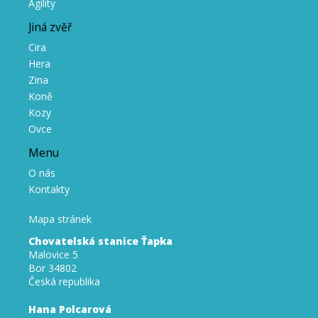
Agility
Jiná zvěř
Cira
Hera
Zina
Koně
Kozy
Ovce
Menu
O nás
Kontakty
Mapa stránek
Chovatelská stanice Ťapka
Malovice 5
Bor 34802
Česká republika
Hana Polcarová