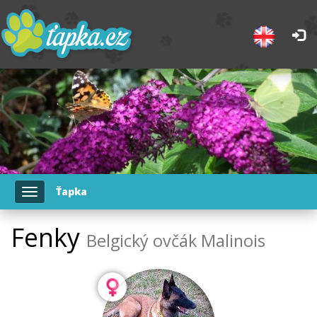
Ťapka
Toggle
navigation
Fenky
Belgický ovčák Malinois