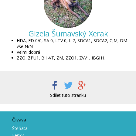
Gizela Šumavský Xerak
HDA, ED 0/0, SA 0, LTV 0, L 7, SDCA1, SDCA2, CJM, DM -
vše N/N
Velmi dobrá 
ZZO, ZPU1, BH-VT, ZM, ZZO1, ZVV1, IBGH1, 
Sdílet tuto stránku
Čivava
Štěňata
Fenky