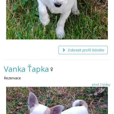
Zobrazit profil štěněte
Vanka Ťapka
♀
Rezervace
před 2 týdny