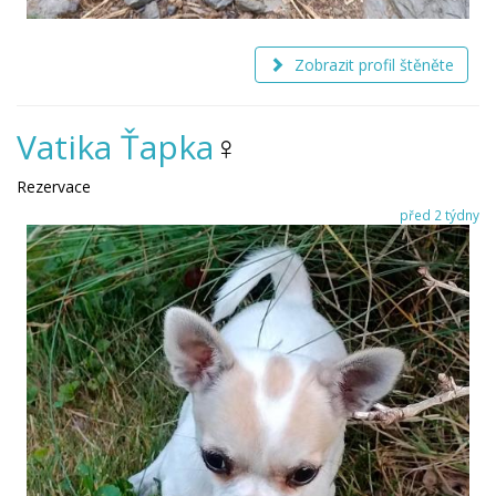
Zobrazit profil štěněte
Vatika Ťapka
♀
Rezervace
před 2 týdny