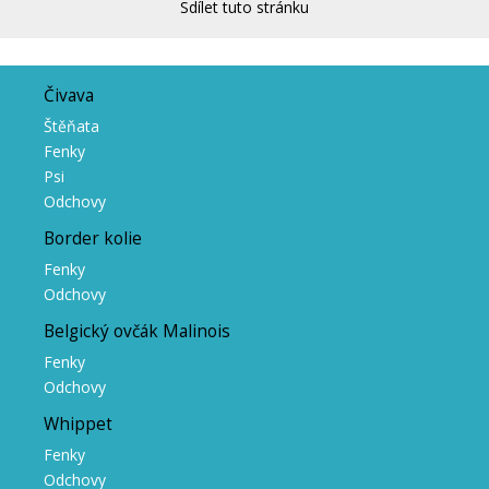
Sdílet tuto stránku
Čivava
Štěňata
Fenky
Psi
Odchovy
Border kolie
Fenky
Odchovy
Belgický ovčák Malinois
Fenky
Odchovy
Whippet
Fenky
Odchovy