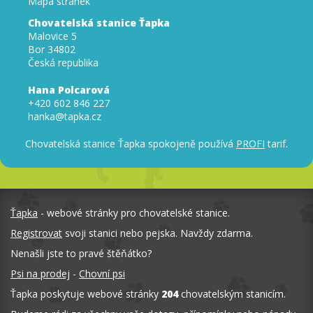
Mapa stránek
Chovatelská stanice Ťapka
Malovice 5
Bor 34802
Česká republika
Hana Polcarová
+420 602 846 227
hanka@tapka.cz
Chovatelská stanice Ťapka spokojeně používá
PROFI
tarif.
Ťapka
- webové stránky pro chovatelské stanice.
Registrovat
svoji stanici nebo pejska. Navždy zdarma.
Nenašli jste to pravé štěňátko?
Psi na prodej
-
Chovní psi
Ťapka poskytuje webové stránky
204
chovatelským stanicím.