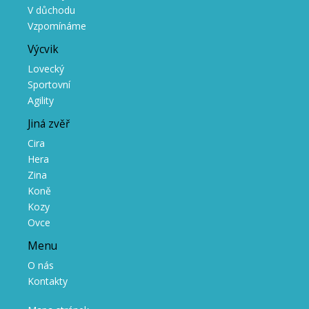
V důchodu
Vzpomínáme
Výcvik
Lovecký
Sportovní
Agility
Jiná zvěř
Cira
Hera
Zina
Koně
Kozy
Ovce
Menu
O nás
Kontakty