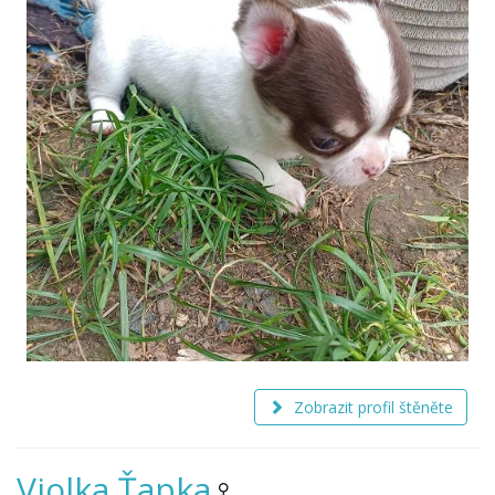
Zobrazit profil štěněte
Violka Ťapka
♀