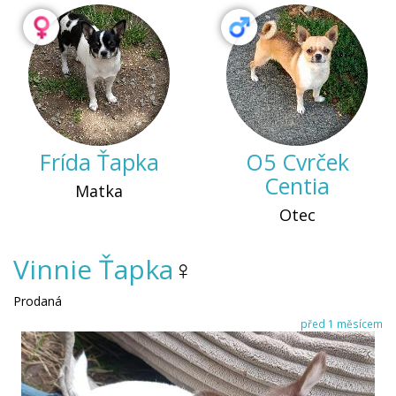
Frída Ťapka
O5 Cvrček
Centia
Matka
Otec
Vinnie Ťapka
♀
Prodaná
před 1 měsícem