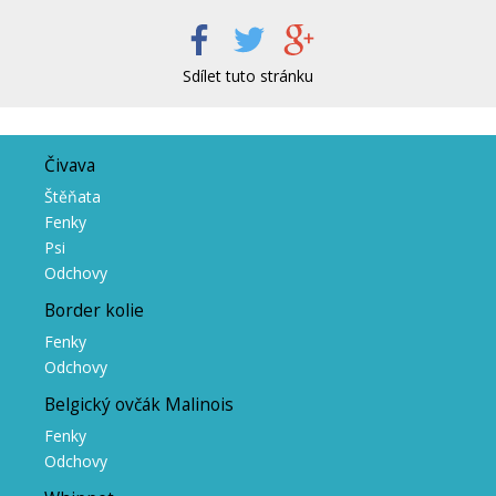
Sdílet tuto stránku
Čivava
Štěňata
Fenky
Psi
Odchovy
Border kolie
Fenky
Odchovy
Belgický ovčák Malinois
Fenky
Odchovy