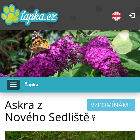
Ťapka
Toggle
navigation
Askra z
VZPOMÍNÁME
Nového Sedliště♀