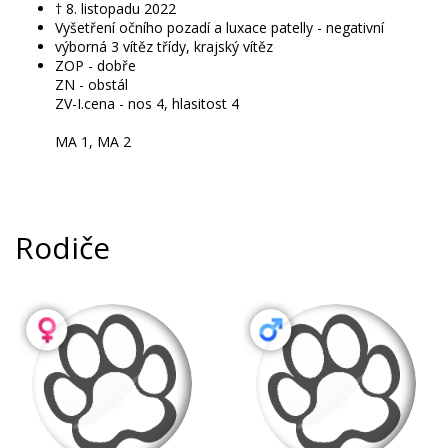
† 8. listopadu 2022
Vyšetření očního pozadí a luxace patelly - negativní
výborná 3 vítěz třídy, krajský vítěz
ZOP - dobře

ZN - obstál

ZV-I.cena - nos 4, hlasitost 4

MA 1, MA 2
Rodiče