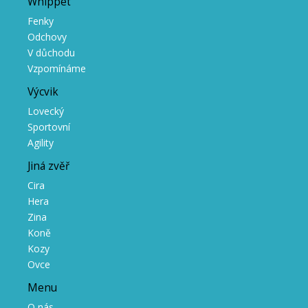
Whippet
Fenky
Odchovy
V důchodu
Vzpomínáme
Výcvik
Lovecký
Sportovní
Agility
Jiná zvěř
Cira
Hera
Zina
Koně
Kozy
Ovce
Menu
O nás