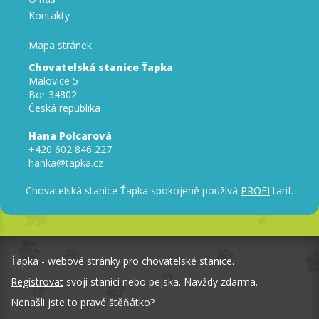
Kontakty
Mapa stránek
Chovatelská stanice Ťapka
Malovice 5
Bor 34802
Česká republika
Hana Polcarová
+420 602 846 227
hanka@tapka.cz
Chovatelská stanice Ťapka spokojeně používá
PROFI
tarif.
Ťapka
- webové stránky pro chovatelské stanice.
Registrovat
svoji stanici nebo pejska. Navždy zdarma.
Nenašli jste to pravé štěňátko?