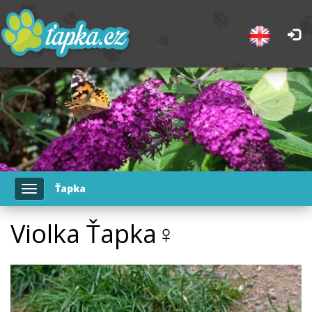
Ťapka
Toggle
navigation
Violka Ťapka♀