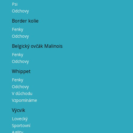
Psi
Odchovy
Border kolie
Fenky
Odchovy
Belgický ovčák Malinois
Fenky
Odchovy
Whippet
Fenky
Odchovy
V důchodu
Vzpomínáme
Výcvik
Lovecký
Sportovní
Agility