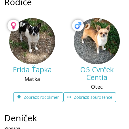
Rodiče
Frída Ťapka
O5 Cvrček
Centia
Matka
Otec
Zobrazit rodokmen
Zobrazit sourozence
Deníček
Prodaná