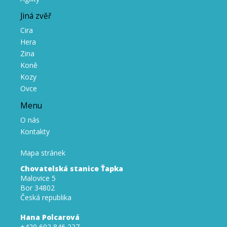
Jiná zvěř
Cira
Hera
Zina
Koně
Kozy
Ovce
Menu
O nás
Kontakty
Mapa stránek
Chovatelská stanice Ťapka
Malovice 5
Bor 34802
Česká republika
Hana Polcarová
+420 602 846 227