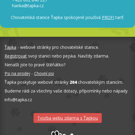
hanka@tapka.cz
Chovatelská stanice Ťapka spokojeně používá
PROFI
tarif.
Ťapka
- webové stránky pro chovatelské stanice.
Registrovat
svoji stanici nebo pejska. Navždy zdarma.
Nenašli jste to pravé štěňátko?
Psi na prodej
-
Chovní psi
Ťapka poskytuje webové stránky
204
chovatelským stanicím.
Budeme rádi za všechny vaše dotazy, přípomínky nebo nápady.
info
@
tapka.cz
Tvorba webu zdarma s Ťapkou